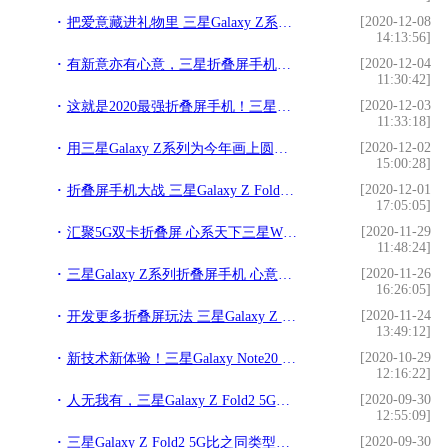
[2020-12-08
把爱意藏进礼物里 三星Galaxy Z系列礼物指南请收好
14:13:56]
[2020-12-04
有新意亦有心意，三星折叠屏手机成表达爱意的佳选
11:30:42]
[2020-12-03
这就是2020最强折叠屏手机！三星Galaxy Z Fold2 5G诚意满满
11:33:18]
[2020-12-02
用三星Galaxy Z系列为今年画上圆满句号，让爱与温暖开启崭新的一年
15:00:28]
[2020-12-01
折叠屏手机大战 三星Galaxy Z Fold2 5G取胜的“软硬”之道
17:05:05]
[2020-11-29
汇聚5G双卡折叠屏 心系天下三星W21 5G全国震撼首销
11:48:24]
[2020-11-26
三星Galaxy Z系列折叠屏手机 心意臻选解锁冬日浪漫
16:26:05]
[2020-11-24
开发更多折叠屏玩法 三星Galaxy Z Fold2 5G“颜料”双全
13:49:12]
[2020-10-29
新技术新体验！三星Galaxy Note20 Ultra树立科技标杆
12:16:22]
[2020-09-30
人无我有，三星Galaxy Z Fold2 5G的那些亮点优势
12:55:09]
[2020-09-30
三星Galaxy Z Fold2 5G比之同类型产品如何？结果令人惊喜