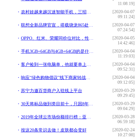
11:08:19]
[2020-04-07
农村娃越来越沉迷智能手机，三招让他们快速脱坑！
09:11:24]
[2020-04-07
联想全新品牌官宣，搭载骁龙865处理器，带给你端游体验
07:24:54]
[2020-04-05
OPPO、红米、荣耀同价位对比，性价比手机这样选准没错
14:42:46]
[2020-04-04
手机3GB+64GB与4GB+64GB的是什么意思？使用当中差别在哪里？
11:19:03]
[2020-04-04
客户捡到一张电脑单，他就要单上的配置，我：配置可以价格不行
09:52:31]
[2020-04-04
响应“绿色购物倡议”线下商家转战线上，开直播卖手机推家电
09:12:05]
[2020-03-29
苏宁力邀百货商户入驻线上平台
09:29:45]
[2020-03-29
30天将标品做到类目前十，只因8年的电商从业经验他做好了这6点
09:04:29]
[2020-03-28
2019年全球云市场份额排行榜：亚马逊第一，阿里云第四
06:59:18]
[2020-02-24
按这20条常识去做！皮肤都会变好
10:27:00]