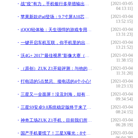
[2021-03-05
战“疫”有力，手机银行多举措输出金融及疫情防护服务!
04:13:11]
[2021-03-04
苹果新款iPad登场：9.7寸屏A10芯，价格更亲民!
13:52:15]
[2021-03-04
iQOO轻体验：天生强悍的游戏专用手机!
13:31:23]
[2021-03-04
一键开启车机互联，你手机里的出行管家!
13:21:52]
[2021-03-04
沃4G+ 2017“最佳视界”影像大赛（主题：年轻就要有型有摄）网络票选揭晓!
11:38:15]
[2021-03-04
（原创）ZUK Z1开箱评测：与他的相见不晚!
11:31:20]
[2021-03-04
打电话的5点禁忌、接电话的4个小心!
10:23:13]
[2021-03-04
三星又一全面屏！没丑刘海，却有丑下巴，网友：颜值还不如苹果X!
09:34:54]
[2021-03-04
三星S9安卓9.0系统稳定版终于来了，官方时间表发布!
08:24:15]
[2021-03-04
神奇工场ZUK Z1手机，目前我们所知道的一切!
06:28:19]
[2021-03-04
国产手机要慌了！三星X曝光：8寸屏/4K分辨率/三块屏幕/可折叠!
06:04:28]