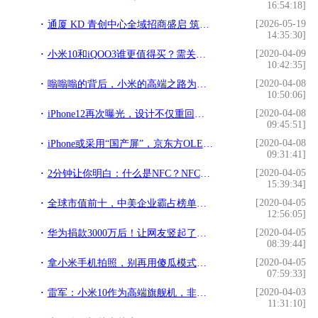
16:54:18]
[2026-05-19
通厦 KD 青创中心全域招商盛启 筑就北京东部文创科创青年创业新高地
14:35:30]
[2020-04-09
小米10和iQOO3谁更值得买？需关注这四点，网友：答案一目了然
10:42:35]
[2020-04-08
嗡嗡嗡的背后，小米的高端之路为何如此艰难
10:50:06]
[2020-04-08
iPhone12再次曝光，设计不仅重回经典，还拥有强悍黑科技
09:45:51]
[2020-04-08
iPhone或采用“国产屏”，京东方OLED获苹果认可，最快明年发布
09:31:41]
[2020-04-05
2分钟让你明白：什么是NFC？NFC有什么用处？
15:39:34]
[2020-04-05
全球市值前十，中美企业霸占榜单，如何在未来十年里长盛不衰
12:56:05]
[2020-04-05
华为捐款3000万后！让网友竖起了大拇指
08:39:44]
[2020-04-05
拿小米手机拍照，别再用傻瓜模式！打开这三个功能，效果直追单反
07:59:33]
[2020-04-03
雷军：小米10作为高端旗舰机，非常均衡！主要有12大理由
11:31:10]