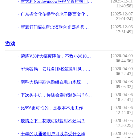
[2025-12-11
意大利Northwindow获得全景推拉门行业首个缓冲刹车技术
11:49:58]
[2025-12-07
广东省文化传播学会老子陇西文化研究专业委员会首届理事会议圆满召开
21:01:24]
[2025-12-06
新豪轩门窗&唐忠汉联合光邸首秀广州设计周，开启光影空间的艺术之旅
17:51:49]
游戏
[2020-04-09
荣耀V30P大幅度降价，不敌小米10，提前狙击红米K30P？
06:44:36]
[2020-04-09
华为破局：云服务HMS筑巢引凤，终端以生态论英雄（深度分析）
06:22:43]
[2020-04-08
南科大杨再跃课题组在电力系统、机器学习等领域取得重要研究成果
09:05:32]
[2020-04-06
下次买手机，你还会选择魅族吗？6年“老魅友”说出心里话
18:52:41]
[2020-04-06
比996更可怕的，是根本不用工作
12:44:07]
[2020-04-05
疫情之下，花呗可以暂时不还吗？支付宝的回应获赞！
17:30:25]
[2020-04-05
十年的联通老用户可以享受什么样的待遇？