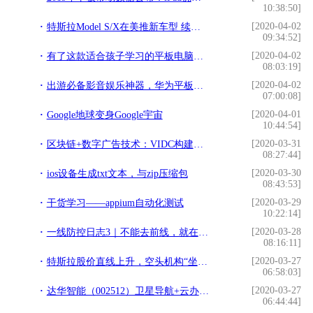
10:38:50]
[2020-04-02
特斯拉Model S/X在美推新车型 续航里程提升
09:34:52]
[2020-04-02
有了这款适合孩子学习的平板电脑，做作业也能母慈子孝
08:03:19]
[2020-04-02
出游必备影音娱乐神器，华为平板M6 10.8英寸双11热销
07:00:08]
[2020-04-01
Google地球变身Google宇宙
10:44:54]
[2020-03-31
区块链+数字广告技术：VIDC构建新的广告体验
08:27:44]
[2020-03-30
ios设备生成txt文本，与zip压缩包
08:43:53]
[2020-03-29
干货学习——appium自动化测试
10:22:14]
[2020-03-28
一线防控日志3｜不能去前线，就在互联网上助一臂之力
08:16:11]
[2020-03-27
特斯拉股价直线上升，空头机构“坐不住了”
06:58:03]
[2020-03-27
达华智能（002512）卫星导航+云办公+在线教育概念潜力牛股
06:44:44]