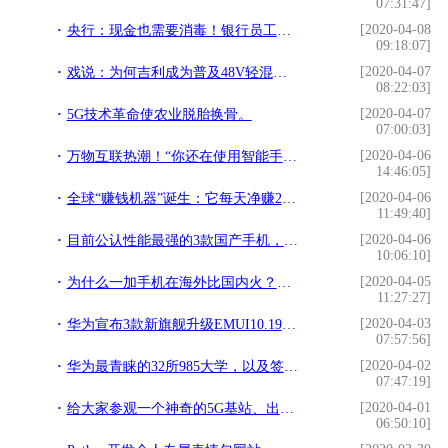
07:31:47]
[2020-04-08
央行：现金也需要消毒！银行员工：请大家多用支付宝
09:18:07]
[2020-04-07
戏说：为何吉利成为普及48V轻混的头排兵
08:22:03]
[2020-04-07
5G技术革命使农业脱胎换骨。
07:00:03]
[2020-04-06
万物互联热潮！“你还在使用智能手机！那你已经OUT啦”
14:46:05]
[2020-04-06
全球“赚钱机器”诞生：它每天净赚21亿，是苹果的2倍
11:49:40]
[2020-04-06
目前公认性能最强的3款国产手机，颜值性能兼具，用三年不落伍
10:06:10]
[2020-04-05
为什么一加手机在海外比国内火？离不开这3个原因
11:27:27]
[2020-04-03
华为宣布3款新旗舰升级EMUI10.195系统，你的手机在其中吗？
07:57:56]
[2020-04-02
华为最青睐的32所985大学，以及签约人数排名
07:47:19]
[2020-04-01
给大家参观一个神奇的5G基站、出现在神奇的国度，你猜是哪里？
06:50:10]