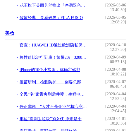
[2026-03-06
花王旗下芙丽芳丝推出『净润双色卸妆膏』以创新“自由加减”理念引领卸妆新体验
13:40:50]
[2026-03-05
致敬经典，灵感破界：FILA FUSION发布全新BOBO BLING学院薄底鞋
12:08:29]
美妆
[2020-04-10
官宣：HUAWEI ID通过欧洲隐私保护认证EuroPriSe
12:37:20]
[2020-04-09
将性价比进行到底！荣耀20i：3200万前摄 仅需1599元
08:57:13]
[2020-04-08
iPhone的10个小常识，你确定你都知道吗？
10:16:22]
[2020-04-07
疫苗研制、检测防护……创客总部支持企业科技“战疫”
06:48:45]
[2020-04-04
全民“宅”家舌尖刚需井喷，生鲜电商力解餐桌“围城”
12:53:25]
[2020-04-04
任正非说：“人才不是企业的核心竞争力”
12:04:45]
[2020-04-01
那位“提剑丢垃圾”的女侠 原来是个来自四川雅安的大四女生
10:20:36]
[2020-04-01