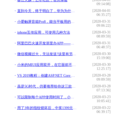
春江天越：艺墅社区，智慧体验
09:14:08]
[2020-04-01
直到今天，终于明白了，华为为什么要做手机而不是卖芯片？
06:35:27]
[2020-03-31
小爱触屏音箱Pro8，能当平板用的智能音箱
09:06:22]
[2020-03-31
iphone互传应用，可使用几种方法
08:09:59]
[2020-03-31
阿里巴巴火速开发浙里办APP——应对新型冠状病毒感染肺炎
06:48:37]
[2020-03-30
微信视频过大，无法发送?这里有另一种方法可以解决
15:19:00]
[2020-03-30
小米的MIUI应用双开，在它面前不过如此
12:25:17]
[2020-03-28
VS 2019教程：创建ASP.NET Core Web App
09:09:59]
[2020-03-28
虽是5G时代，仍要推荐给你这三款4G机型，可使用三年不落伍
07:13:36]
[2020-03-23
可以限制每个APP使用时间了，小米MIUI11屏幕时间管理
10:05:41]
[2020-03-22
用了3年的指纹锁坏后，中奖1399元米家指纹锁，却不愿换锁？
06:39:17]