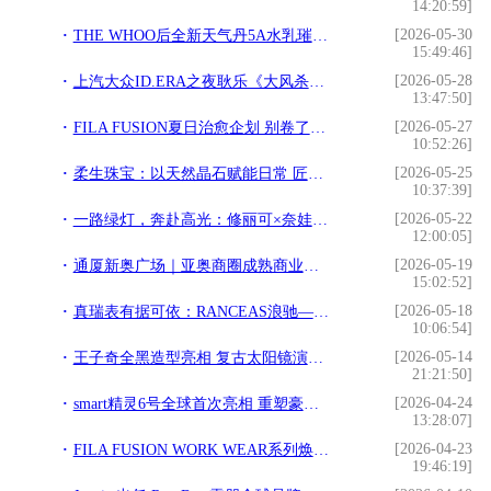
14:20:59]
[2026-05-30
THE WHOO后全新天气丹5A水乳璀璨上市 透白5A新境 进阶定义多维年轻新标准
15:49:46]
[2026-05-28
上汽大众ID.ERA之夜耿乐《大风杀》硬核演绎摘金扬花奖最佳男配
13:47:50]
[2026-05-27
FILA FUSION夏日治愈企划 别卷了！和「潦草小狗」一起，出门遛遛好心情
10:52:26]
[2026-05-25
柔生珠宝：以天然晶石赋能日常 匠造轻奢饰品新美学
10:37:39]
[2026-05-22
一路绿灯，奔赴高光：修丽可×奈娃家族高光主题咖啡店于南昌大学暖心启幕
12:00:05]
[2026-05-19
通厦新奥广场｜亚奥商圈成熟商业标杆 奥北一站式消费载体全城招商
15:02:52]
[2026-05-18
真瑞表有据可依：RANCEAS浪驰——源自1861的正统瑞士腕表品牌
10:06:54]
[2026-05-14
王子奇全黑造型亮相 复古太阳镜演绎春日高级感
21:21:50]
[2026-04-24
smart精灵6号全球首次亮相 重塑豪华掀背轿车新标杆
13:28:07]
[2026-04-23
FILA FUSION WORK WEAR系列焕新登场： 重塑经典，天生出「格」
19:46:19]