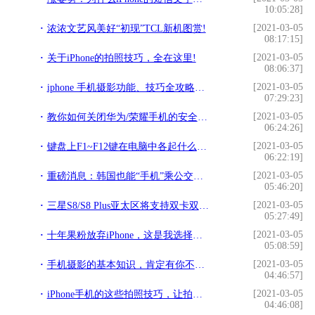
10:05:28]
[2021-03-05
浓浓文艺风美好“初现”TCL新机图赏!
08:17:15]
[2021-03-05
关于iPhone的拍照技巧，全在这里!
08:06:37]
[2021-03-05
iphone 手机摄影功能、技巧全攻略｜想拍好，先了解！!
07:29:23]
[2021-03-05
教你如何关闭华为/荣耀手机的安全键盘!
06:24:26]
[2021-03-05
键盘上F1~F12键在电脑中各起什么作用，你都会用吗？!
06:22:19]
[2021-03-05
重磅消息：韩国也能“手机”乘公交地铁了!
05:46:20]
[2021-03-05
三星S8/S8 Plus亚太区将支持双卡双待功能!
05:27:49]
[2021-03-05
十年果粉放弃iPhone，这是我选择华为Mate20 Pro的几个理由!
05:08:59]
[2021-03-05
手机摄影的基本知识，肯定有你不知道的！!
04:46:57]
[2021-03-05
iPhone手机的这些拍照技巧，让拍照更像是在拍大片！值得你收藏!
04:46:08]