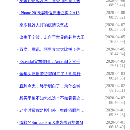
[2020-04-08
小米10正式发布，并登顶机皇！售价3999起步，但这几点你不得不知
08:53:44]
[2020-04-08
iPhone 2019爆料信息遭证实？A13仿生将于月底量产
08:39:52]
[2020-04-07
京东机器人打响疫情攻坚战
06:37:50]
[2020-04-05
出生于宁波，走向于世界的芯片大王
16:35:59]
[2020-04-05
百度、腾讯、阿里食堂大比拼！你和他们只隔了张饭卡的距离
10:44:04]
[2020-04-03
Essential宣布关闭，Android之父手机梦碎！问巨头壁垒谁能再突破？
12:31:21]
[2020-04-03
这年头吃播带货都OUT了！现流行看“课播”涨姿势
06:24:35]
[2020-04-02
直到今天，终于明白了，为什么钟南山院士要给京东写感谢信？
09:15:11]
[2020-04-02
想买平板不知怎么选？不如看看这些畅销平板吧
06:46:08]
[2020-04-01
24小时帮你监控门外，智能猫眼的真面目居然是门神
09:35:26]
[2020-04-01
微软的Surface Pro X成为击败苹果Macbook Pro的关键
06:18:49]