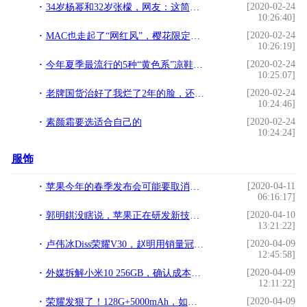
[2020-02-24
34岁杨幂和32岁张檬，网友：这简直是天然美碰上玻尿酸
10:26:40]
[2020-02-24
MAC也走起了“网红风”，樱花限定系太美了，烟雾粉质感爱不释手
10:26:19]
[2020-02-24
今年夏季最流行的5种“黄色系”凉鞋，哪一款你最心动？
10:25:07]
[2020-02-24
老牌国货治好了我烂了2年的脸，还看那些外国货干啥
10:24:46]
[2020-02-24
素颜霜要选适合自己的
10:24:24]
服饰
[2020-04-11
苹果今年的春季发布会可能要取消了，iPhone9等新品线上发布
06:16:17]
[2020-04-10
郭明錤没瞎说，苹果正在研发新技术，无孔iPhone真的要来了？
13:21:22]
[2020-04-09
卢伟冰Diss荣耀V30，赵明用销量冠军来回应
12:45:58]
[2020-04-09
外媒拆解小米10 256GB，确认成本为3085元
12:11:22]
[2020-04-09
荣耀发狠了！128G+5000mAh，如今跌破2000