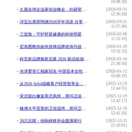
10:08:30]
[2026-03-31
久愿全球企业家创业峰会，向丽荣获全球优秀企业家荣誉
12:36:18]
[2026-03-31
洋宝出席郑翔洲2026开年演讲 分享“企业家权威IP打造
11:57:49]
[2026-02-08
三壹肽：守护肝脏健康的科技明星
11:52:19]
[2026-01-29
宏洛图教你如何选择品牌咨询与设计伙伴？理性视角下的专业参考
19:52:33]
[2026-01-14
科言析品牌焕新启幕 2026 新品绘就精准护肤新篇
21:36:34]
[2026-01-12
光泽爱美汇独家冠名 中国首本女性财富杂志《中国榜样女性》3月18日全球首发
16:06:19]
[2025-12-19
从2026 Aifol战略客户经营智享会，看埃飞灵的战略突围与代际传承
12:44:55]
[2025-12-19
宋式留白邂逅美式风情，席玛卫浴在克拉玛依写就家的温情
12:42:17]
[2025-12-19
株洲大平层里的卫浴温情，席玛卫浴与设计师的完美邂逅
12:41:26]
[2025-12-11
2025京闻・创响杯终评会圆满举行
21:20:01]