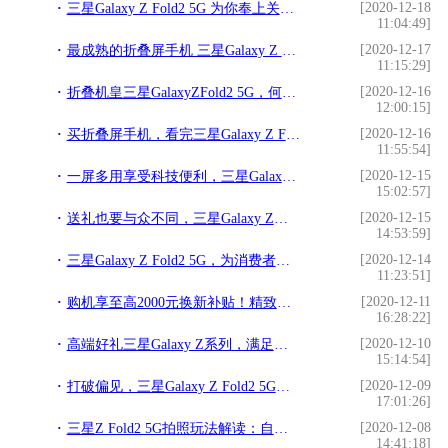
[2020-12-18
三星Galaxy Z Fold2 5G 为你奉上关于生活的减法哲学
11:04:49]
[2020-12-17
最成熟的折叠屏手机 三星Galaxy Z Fold2 5G综合实力第一
11:15:29]
[2020-12-16
折叠机皇三星GalaxyZFold2 5G，何以成为年末赠礼首选？
12:00:15]
[2020-12-16
买折叠屏手机，看完三星Galaxy Z Fold2 5G再决定
11:55:54]
[2020-12-15
一屏多用享受科技便利，三星Galaxy Z Fold2 5G成年末好礼
15:02:57]
[2020-12-15
送礼也要与众不同，三星Galaxy Z系列折叠屏手机为心意助攻
14:53:59]
[2020-12-14
三星Galaxy Z Fold2 5G，为消费者率先开启折叠新时代
11:23:51]
[2020-12-11
购机享至高2000元换新补贴！精致打工人的年终礼物揭秘！
16:28:22]
[2020-12-10
高端好礼三星Galaxy Z系列，满足你对未来科技的一切想象
15:14:54]
[2020-12-09
打破偏见，三星Galaxy Z Fold2 5G开启全新高端科技体验
17:01:26]
[2020-12-08
三星Z Fold2 5G拍照玩法解读：自带“自拍杆”，黑科技满满
14:41:18]