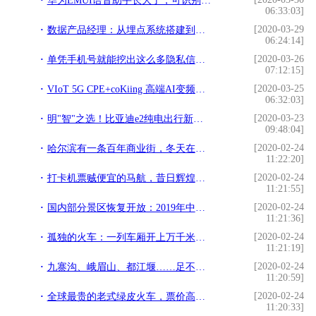
华为EMUI语音助手长大了，可识别主人声音，背后技术揭秘
06:33:03]
[2020-03-29
数据产品经理：从埋点系统搭建到数据可视化落地
06:24:14]
[2020-03-26
单凭手机号就能挖出这么多隐私信息，这些手机应用设置你该关闭了
07:12:15]
[2020-03-25
VIoT 5G CPE+coKiing 高端AI变频空调，云米探索未来智能家电
06:32:03]
[2020-03-23
明"智"之选！比亚迪e2纯电出行新体验
09:48:04]
[2020-02-24
哈尔滨有一条百年商业街，冬天在街上吃冰棍，是哈尔滨人的骄傲
11:22:20]
[2020-02-24
打卡机票贼便宜的马航，昔日辉煌的五星航司，如今一般人不敢坐
11:21:55]
[2020-02-24
国内部分景区恢复开放：2019年中国旅游行业发展情况如何？
11:21:36]
[2020-02-24
孤独的火车：一列车厢开上万千米，停157站坐8天才到终点
11:21:19]
[2020-02-24
九寨沟、峨眉山、都江堰……足不出户，动动手指就能赏遍全川美景
11:20:59]
[2020-02-24
全球最贵的老式绿皮火车，票价高达5674元，如今依旧在运营！
11:20:33]