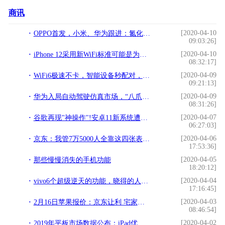
商讯
[2020-04-10
OPPO首发，小米、华为跟进：氮化镓技术成旗舰手机标配？
09:03:26]
[2020-04-10
iPhone 12采用新WiFi标准可能是为了与苹果智能眼镜兼容
08:32:17]
[2020-04-09
WiFi6极速不卡，智能设备秒配对，小米新款路由器：体验升级
09:21:13]
[2020-04-09
华为入局自动驾驶仿真市场，“八爪鱼”将涵盖5G 及 V2X等技术
08:31:26]
[2020-04-07
谷歌再现"神操作"!安卓11新系统遭曝光：将修改三大"原则行为"
06:27:03]
[2020-04-06
京东：我管7万5000人全靠这四张表格，最讨厌讲的是心灵鸡汤
17:53:36]
[2020-04-05
那些慢慢消失的手机功能
18:20:12]
[2020-04-04
vivo6个超级逆天的功能，晓得的人却很少，几千块的手机花的值
17:16:45]
[2020-04-03
2月16日苹果报价：京东让利 宅家购心仪的iPhone
08:46:54]
[2020-04-02
2019年平板市场数据公布：iPad优势明显