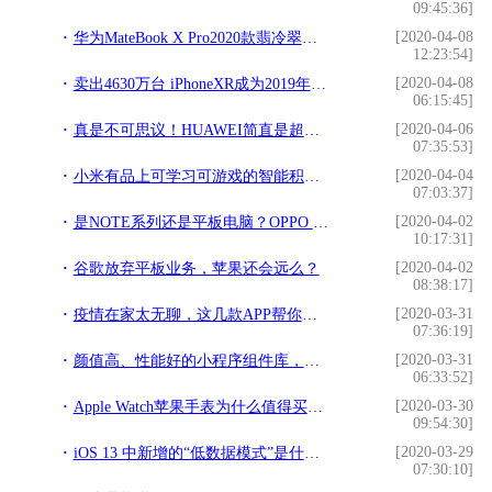
09:45:36]
[2020-04-08
华为MateBook X Pro2020款翡冷翠色全球首发 惊艳全场
12:23:54]
[2020-04-08
卖出4630万台 iPhoneXR成为2019年最畅销的手机
06:15:45]
[2020-04-06
真是不可思议！HUAWEI简直是超级强大
07:35:53]
[2020-04-04
小米有品上可学习可游戏的智能积木，魔粒小木机器人
07:03:37]
[2020-04-02
是NOTE系列还是平板电脑？OPPO 触控笔专利曝光
10:17:31]
[2020-04-02
谷歌放弃平板业务，苹果还会远么？
08:38:17]
[2020-03-31
疫情在家太无聊，这几款APP帮你度过无聊期
07:36:19]
[2020-03-31
颜值高、性能好的小程序组件库，带给你不一样的视觉体验
06:33:52]
[2020-03-30
Apple Watch苹果手表为什么值得买？除了看时间，还能干啥？
09:54:30]
[2020-03-29
iOS 13 中新增的“低数据模式”是什么？
07:30:10]