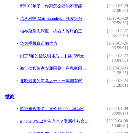
[2020-03-29
都9102年了，你家怎么还能不智能
07:08:22]
[2020-03-28
芯科科技 Matt Saunders：开发细分市场 智能家居与蓝牙测向重点
07:59:30]
[2020-03-27
福布斯杂志深度：机器人餐厅的三大优势和两大问题
06:17:47]
[2020-03-26
华为手机真正的优势
06:59:01]
[2020-03-22
用了3年的指纹锁坏后，中奖1399元米家指纹锁，却不愿换锁？
13:04:36]
[2020-02-24
海宁盐官陈家安澜园是一座私家园林，为何那么出名？
11:28:25]
[2020-02-24
北欧最美的海岛之一：一年拥有69个极昼的“夏之岛”
11:28:01]
微商
[2020-04-09
超级旗舰来了！售价16999元华为MateXs已开启预约
08:09:17]
[2020-04-08
iPhone 9/SE2宣告凉凉？曝新机被命名为“iPhone”果粉：复古风
10:00:40]