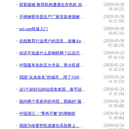
[2020-03-30
获客困难 教育机构遭遇生存危机 急转线上能否化险为夷？
18:18:22]
[2020-03-30
不锈钢窨井盖生产厂家安装便捷耐老化寿命长价格低
16:51:59]
[2020-03-30
uni-app快速入门
16:05:31]
[2020-03-30
在线教育行业用户的流失，就像AirPods变成Air那样快
07:38:23]
[2020-03-23
你还不知道什么是物联网？以后怎么活？
07:42:14]
[2020-02-24
中国最有名的五大寺庙，香火旺盛，很多人都来祈求好运
11:32:23]
[2020-02-24
我国“从未改名”的城市，用了3100多年，中国史上绝无仅有
11:31:57]
[2020-02-24
这5个超好玩的仙境免签国，春节说走就走！现在计划还来得及
11:31:24]
[2020-02-24
国内两个零差评的寺院，西南的“最文艺”，华东的“最清净”
11:30:48]
[2020-02-24
中国浙江：“秀色可餐”的博物馆
11:30:00]
[2020-02-24
我国为啥要把轨道建在高架桥上，看看人家国外的火车，你就秒懂了