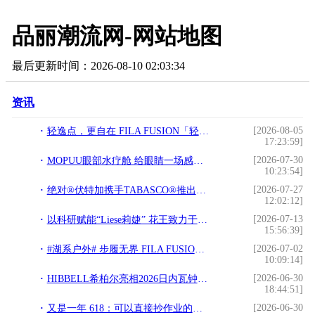
品丽潮流网-网站地图
最后更新时间：2026-08-10 02:03:34
资讯
[2026-08-05
轻逸点，更自在 FILA FUSION「轻逸新机服」全新上市，让通勤与出游轻盈如风
17:23:59]
[2026-07-30
MOPUU眼部水疗舱 给眼睛一场感官重启
10:23:54]
[2026-07-27
绝对®伏特加携手TABASCO®推出全新联名产品绝对®辣椒仔
12:02:12]
[2026-07-13
以科研赋能“Liese莉婕” 花王致力于打造亚洲第一时尚染发品牌 加速美发事业增长
15:56:39]
[2026-07-02
#湖系户外# 步履无界 FILA FUSION COMO鞋履家族，适配全场景出行需求
10:09:14]
[2026-06-30
HIBBELL希柏尔亮相2026日内瓦钟表与奇迹展｜顶奢潜航新作斩获大奖
18:44:51]
[2026-06-30
又是一年 618：可以直接抄作业的护肤搭配清单