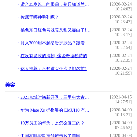
[2020-02-24
适合35岁以上的眼霜，别只知道兰蔻了，这几款抗衰老眼霜更好用
10:24:03]
[2020-02-24
你属于哪种毛孔呢？
10:23:43]
[2020-02-24
橘色系口红色号既暖又甜又显白了!这几天放包里滴三只分享给大家~
10:23:17]
[2020-02-24
月入3000用不起昂贵护肤品？跟着这样选，平价也能用出大效果！
10:22:54]
[2020-02-24
在没有发胶的清朝, 这些奇怪独特的发型到底是怎么固定的呢?
10:22:35]
[2020-02-24
达人推荐：不知道买什么？排名前10最好的明星护肤品都在这儿了
10:21:59]
美容
[2021-04-15
2021京城时尚新开季，三里屯太古里潮流实验室全揭秘打卡
14:27:51]
[2020-04-09
华为 Mate Xs 折叠屏的 EMUI10 有何特别之处
10:13:21]
[2020-04-09
19万员工的华为，是怎么复工的？
07:46:52]
[2020-04-08
中国在哪些科技领域击败了美国