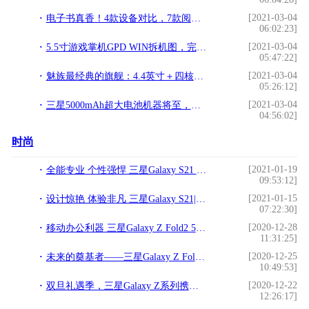
[2021-03-04
电子书真香！4款设备对比，7款阅读软件推荐。!
06:02:23]
[2021-03-04
5.5寸游戏掌机GPD WIN拆机图，完全就是一台笔记本啊！!
05:47:22]
[2021-03-04
魅族最经典的旗舰：4.4英寸＋四核，超美开机！感动!
05:26:12]
[2021-03-04
三星5000mAh超大电池机器将至，或为全新M系列？!
04:56:02]
时尚
[2021-01-19
全能专业 个性强悍 三星Galaxy S21 5G系列及生态新品中国发布
09:53:12]
[2021-01-15
设计惊艳 体验非凡 三星Galaxy S21|S21+ 5G尽情释放每刻魅力
07:22:30]
[2020-12-28
移动办公利器 三星Galaxy Z Fold2 5G助力高效人生
11:31:25]
[2020-12-25
未来的奠基者——三星Galaxy Z Fold2 5G刷新行业高度
10:49:53]
[2020-12-22
双旦礼遇季，三星Galaxy Z系列携多重福利来袭
12:26:17]