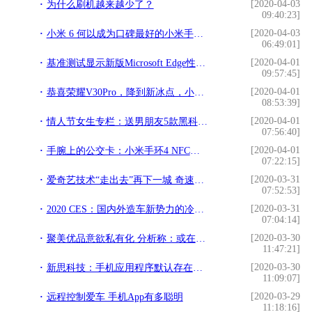
[2020-04-03
为什么刷机越来越少了？
09:40:23]
[2020-04-03
小米 6 何以成为口碑最好的小米手机？
06:49:01]
[2020-04-01
基准测试显示新版Microsoft Edge性能要比经典版高出10%左右
09:57:45]
[2020-04-01
恭喜荣耀V30Pro，降到新冰点，小米10你还扛得住吗？
08:53:39]
[2020-04-01
情人节女生专栏：送男朋友5款黑科技产品，解除“选择困难症”
07:56:40]
[2020-04-01
手腕上的公交卡：小米手环4 NFC版简单体验
07:22:15]
[2020-03-31
爱奇艺技术“走出去”再下一城 奇速播助缅甸用户享超高清视频
07:52:53]
[2020-03-31
2020 CES：国内外造车新势力的冷与热
07:04:14]
[2020-03-30
聚美优品意欲私有化 分析称：或在腾挪转型空间
11:47:21]
[2020-03-30
新思科技：手机应用程序默认存在安全威胁
11:09:07]
[2020-03-29
远程控制爱车 手机App有多聪明
11:18:16]