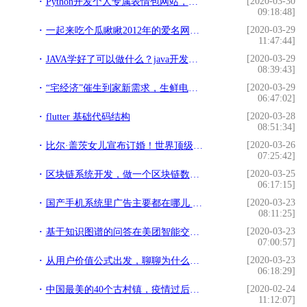
[2020-03-30
Python开发个人专属表情包网站，表情在手，天下我有
09:18:48]
[2020-03-29
一起来吃个瓜瞅瞅2012年的爱名网域名管理系统，8年前就很牛了
11:47:44]
[2020-03-29
JAVA学好了可以做什么？java开发的七个工作方向
08:39:43]
[2020-03-29
“宅经济”催生到家新需求，生鲜电商迎黄金期
06:47:02]
[2020-03-28
flutter 基础代码结构
08:51:34]
[2020-03-26
比尔·盖茨女儿宣布订婚！世界顶级富豪的女婿是谁？
07:25:42]
[2020-03-25
区块链系统开发，做一个区块链数字钱包app多少钱
06:17:15]
[2020-03-23
国产手机系统里广告主要都在哪儿 影响到日常使用了吗？
08:11:25]
[2020-03-23
基于知识图谱的问答在美团智能交互场景中的应用和演进
07:00:57]
[2020-03-23
从用户价值公式出发，聊聊为什么聊天宝会失败
06:18:29]
[2020-02-24
中国最美的40个古村镇，疫情过后一个一个走遍
11:12:07]