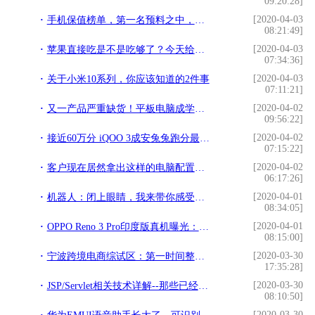
09:20:28]
[2020-04-03
手机保值榜单，第一名预料之中，而华为的表现让人失望
08:21:49]
[2020-04-03
苹果直接吃是不是吃够了？今天给大家分享一个不一样的吃法
07:34:36]
[2020-04-03
关于小米10系列，你应该知道的2件事
07:11:21]
[2020-04-02
又一产品严重缺货！平板电脑成学生上网课刚需，多种型号已卖断货
09:56:22]
[2020-04-02
接近60万分 iQOO 3成安兔兔跑分最高骁龙865手机
07:15:22]
[2020-04-02
客户现在居然拿出这样的电脑配置单给我装机，哪里有这货哦？
06:17:26]
[2020-04-01
机器人：闭上眼睛，我来带你感受世界
08:34:05]
[2020-04-01
OPPO Reno 3 Pro印度版真机曝光：全球首款44MP自拍手机
08:15:00]
[2020-03-30
宁波跨境电商综试区：第一时间整合41家单位对接疫情物资
17:35:28]
[2020-03-30
JSP/Servlet相关技术详解--那些已经模糊的基础知识
08:10:50]
[2020-03-30