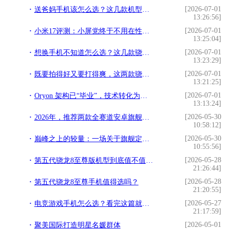
[2026-07-01
送爸妈手机该怎么选？这几款机型，让关怀更显高端与贴心
13:26:56]
[2026-07-01
小米17评测：小屏党终于不用在性能和手感之间做选择了
13:25:04]
[2026-07-01
想换手机不知道怎么选？这几款骁龙旗舰机帮你把把关
13:23:29]
[2026-07-01
既要拍得好又要打得爽，这两款骁龙8至尊版旗舰一步到位
13:21:25]
[2026-07-01
Oryon 架构已“毕业”，技术转化为资产，高通的深层底气
13:13:24]
[2026-05-30
2026年，推荐两款全赛道安卓旗舰，全面无短板
10:58:12]
[2026-05-30
巅峰之上的较量：一场关于旗舰定义的革命
10:55:56]
[2026-05-28
第五代骁龙8至尊版机型到底值不值得买？
21:26:44]
[2026-05-28
第五代骁龙8至尊手机值得选吗？
21:20:55]
[2026-05-27
电竞游戏手机怎么选？看完这篇就有答案了
21:17:59]
[2026-05-01
聚美国际打造明星名媛群体