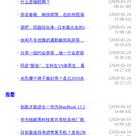
[2020-03-23
什么是物联网？
08:41:30]
[2020-02-24
苏堤春晓、柳浪闻莺，在杭州西湖，这才是春天该有的样子
11:08:41]
[2020-02-24
菜吧：田园综合体--日本最出名的10个农场，经验借鉴
11:08:14]
[2020-02-24
休闲不失优雅的通勤极简风穿搭，卸掉繁琐装饰，30-40岁专属
10:28:43]
[2020-02-24
分享一组约会穿搭，做一个会穿搭的女朋友！
10:28:24]
[2020-02-24
同是“眼妆”，文科生VS体育生，看到美术生：孔雀开屏？
10:27:43]
[2020-02-24
水乳哪个牌子最好用？盘点2019水乳套装排行榜前6名
10:27:17]
母婴
[2020-04-10
创新才能进步！华为MateBook 13 2020款评测：超值的2K触控全面屏
14:06:43]
[2020-04-10
华为独家黑科技将共享给其他厂商 网友齐呼良心
10:09:14]
[2020-04-10
目前最值得考虑苹果手机？发布2年丝毫不落后，但价格略贵