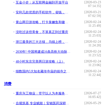
[2020-03-23
互金小史：从互联网金融到开放平台
07:14:35]
[2020-03-21
安利几款优质的手机软件，省钱，娱乐，学习，应有尽有
07:02:59]
[2020-02-24
黄山两日游攻略，打卡臭鳜鱼和徽派古镇
11:25:49]
[2020-02-24
没吃过这些美食，不算真正到过重庆
11:25:03]
[2020-02-24
浙江最美的三大古镇，乌镇上榜，去过两个算优秀，几乎没人都去过
11:24:20]
[2020-02-24
2030年! 中国将建成16条高铁大动脉, 将覆盖全国! 旅行更便捷了
11:23:52]
[2020-02-24
48小时东京完美两日游攻略（上）
11:23:06]
[2020-02-24
细数国内5大知名藏传寺庙的镇寺之宝，昌珠寺的珍珠唐卡全国闻名
11:22:44]
消费
[2026-07-27
重庆兴工物业：坚守以人为本服务初心 打造川渝多业态一体化综合后勤服务商
16:05:42]
[2026-05-29
合规筑基 专业赋能｜安铭医药深耕长三角 打造医疗流通服务标杆