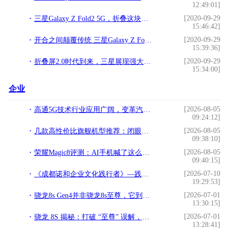
12:49:01]
[2020-09-29
三星Galaxy Z Fold2 5G，折叠这块屏幕，探索未来科技
15:46:42]
[2020-09-29
开合之间颠覆传统 三星Galaxy Z Fold2 5G独领风骚
15:39:36]
[2020-09-29
折叠屏2.0时代到来，三星展现强大行业领导力
15:34:00]
企业
[2026-08-05
高通5G技术行业应用广阔，变革汽车使用体验
09:24:12]
[2026-08-05
几款高性价比旗舰机型推荐：闭眼入，不踩坑
09:38:10]
[2026-08-05
荣耀Magic8评测：AI手机喊了这么多年，这台终于像个“管家”了
09:40:15]
[2026-07-10
《成都诺和企业文化践行者》—践行文化，榜样力量
19:29:53]
[2026-07-01
骁龙8s Gen4并非骁龙8s至尊，它到底是一款怎样的芯片？
13:30:15]
[2026-07-01
骁龙 8S 揭秘：打破 “至尊” 误解，还原真实性能
13:28:41]