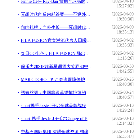
[2026-04-10
Jennie 出任 Ray-Ban 雷朋全球品牌代言人
15:27:02]
[2026-04-09
冥想时代的反内耗答案——不逐外物，只向心寻
19:30:30]
[2026-04-09
向内扎根，向外生长——冥想时代的身心归真宣言
18:35:13]
[2026-04-02
FILA FUSION官宣潮流代言人田曦薇 在风格融合中探寻“曦”引之力
13:35:33]
[2026-04-02
春日GO出色：FILA FUSION 释出全新五色URBAN TECH新机服与COMO湖系户外鞋
11:13:26]
[2026-03-30
保乐力加SIP超新星调酒大奖赛S3中国大陆赛区总决赛圆满收官
14:42:55]
[2026-03-26
MARE DORO TP-71奇迹屏障修护乳：搞定春日敏感肌难题
16:40:30]
[2026-03-24
绣娘丝绸：中国非遗苏绣惊艳纽约时装周
18:40:57]
[2026-03-13
smart携手Jessie J开启全球品牌战役
14:29:24]
[2026-03-13
smart 携手 Jessie J 开启“Change of Perspectives”全球品牌战役
12:14:32]
[2026-03-10
中基石国际集团 深耕全球资源 构建贸易物流产业生态
16:33:47]