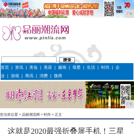
广告
首页
|
资讯
|
美妆
|
美容
|
服饰
|
母婴
|
生活
|
时尚
|
企
业
|
游戏
|
商讯
|
消费
|
微商
广告
您当前位置 >
品丽潮流网
>
时尚
> 正文
>
这就是2020最强折叠屏手机！三星