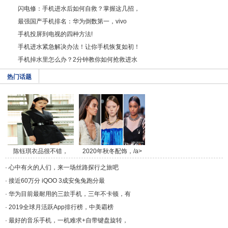
闪电修：手机进水后如何自救？掌握这几招，
最强国产手机排名：华为倒数第一，vivo
手机投屏到电视的四种方法!
手机进水紧急解决办法！让你手机恢复如初！
手机掉水里怎么办？2分钟教你如何抢救进水
热门话题
陈钰琪衣品很不错，
2020年秋冬配饰，/a>
套/a>
·
心中有火的人们，来一场丝路探行之旅吧
·
接近60万分 iQOO 3成安兔兔跑分最
·
华为目前最耐用的三款手机，三年不卡顿，有
·
2019全球月活跃App排行榜，中美霸榜
·
最好的音乐手机，一机难求+自带键盘旋转，