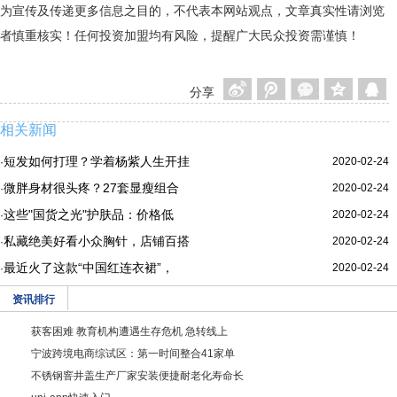
为宣传及传递更多信息之目的，不代表本网站观点，文章真实性请浏览
者慎重核实！任何投资加盟均有风险，提醒广大民众投资需谨慎！
分享
相关新闻
短发如何打理？学着杨紫人生开挂
2020-02-24
·
微胖身材很头疼？27套显瘦组合
2020-02-24
·
这些"国货之光"护肤品：价格低
2020-02-24
·
私藏绝美好看小众胸针，店铺百搭
2020-02-24
·
最近火了这款“中国红连衣裙”，
2020-02-24
·
资讯排行
获客困难 教育机构遭遇生存危机 急转线上
宁波跨境电商综试区：第一时间整合41家单
不锈钢窨井盖生产厂家安装便捷耐老化寿命长