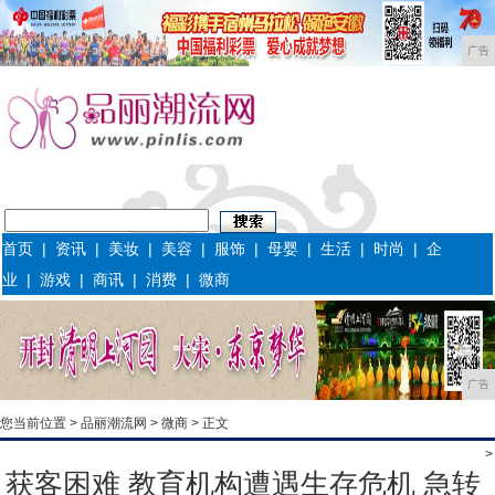
广告
首页
|
资讯
|
美妆
|
美容
|
服饰
|
母婴
|
生活
|
时尚
|
企
业
|
游戏
|
商讯
|
消费
|
微商
广告
您当前位置 >
品丽潮流网
>
微商
> 正文
>
获客困难 教育机构遭遇生存危机 急转