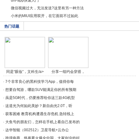
uni-app快速入门
微信视频过大，无法发送?这里有另一种方法
小米的MIUI应用双开，在它面前不过如此
热门话题
同是“眼妆”，文科生/a>
分享一组约会穿搭，
做/a>
·
7个非常良心的黑科技学习App，值得你每
·
想要自驾游，哪款SUV能满足你的所有预期
·
虽是5G时代，仍要推荐给你这三款4G机型
·
这道光为何如此美妙？新自由光2.0T，听
·
获客困难 教育机构遭遇生存危机 急转线上
·
大鱼号的朋友们，怎样在手机上看自己发布的
·
达华智能（002512）卫星导航+云办公
·
跨境电商，终将要火爆全中国，大家创业的好