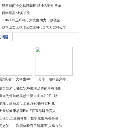
贝索斯两个交易日套现18.4亿美元 曾承
百年至美 让美资生
JOINXIN玉环杯，为抗疫助力，致敬全
赵本山女儿球球公益直播；270万支持辽宁
门话题
是“眼妆”，文科生/a>
分享一组约会穿搭，
做/a>
要自驾游，哪款SUV能满足你的所有预期
道光为何如此美妙？新自由光2.0T，听
消耗，高品质，全新Jeep指挥官PHE
洲天然健康品牌Bio-E官宣品牌代言人
匹狼CEO直播带货，数字化破局引关注
问必答——跟着体验官了解花王“人造皮肤