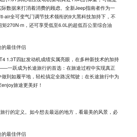
际数据来打消着消费的顾虑。全新Jeep指南者作为一
lti-air全可变气门调节技术领衔的9大黑科技加持下，不
矩270N·m，还可享受低至6.0L的超低百公里综合油
-T4 1.3T四缸发动机成绩实属亮眼，在多种新技术的加持
岳——一跃成为长途旅行的首选：在旅途过程中实现真正
中做到如履平地，轻松搞定全路况驾驶；在长途旅行中为
njoy旅途更美好！
对旅行的定义。如今想去最远的地方，看最美的风景，必
。