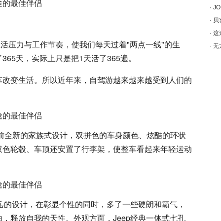
·
J
·
贝
·
这
生活压力与工作节奏，使我们每天过着"两点一线"的生
·
无
65天，实际上只是把1天活了365遍。
车改变生活。所以近年来，自驾游越来越来越受到人们的
目前全新的家族式设计，双拼色的车身颜色、炫酷的环状
双色轮毂、车顶还安置了行李架，使整车看起来年轻运动
途岳的设计，在彰显个性的同时，多了一些硬朗和霸气，
，释放自我的天性。外观方面，Jeep经典一体式七孔