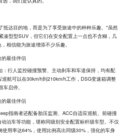
者首选，我们是认真的。
了抵达目的地，而是为了享受旅途中的种种乐趣。"虽然
台紧凑型型SUV，但它们在安全配置上一点也不含糊，几
色，相信能为旅途增添不少乐趣。
诸如：行人监控碰撞预警、主动刹车和车道保持，均有配
航可以在30km/h到210km/h工作，DSG变速箱调整
动跟车启停。
eep指南者还配备胎压监测、ACC自适应巡航、前碰撞
自动泊车等功能，堪称同级别安全配置标杆级车型。不仅
钢使用率达64%，使用比例高出同级30%，强化的车身