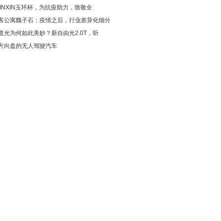
OINXIN玉环杯，为抗疫助力，致敬全
客公寓魏子石：疫情之后，行业差异化细分
道光为何如此美妙？新自由光2.0T，听
方向盘的无人驾驶汽车