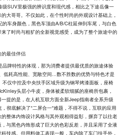
紧凑级SUV里极强的辨识度和现代感，相比之下途岳像一
靠的大哥哥。不仅如此，在个性时尚的外观设计基础上，
配的车身颜色，黑色车顶由A/B/C柱延伸到车尾，与白色
带来了时尚与粗犷的全新视觉感受，成为了整个旅途中的
计是品牌特性的体现，那为消费者提供最优质的旅途体验
焦虑、低耗高性能、宽敞空间…数不胜数的优势与特色才是
在。不仅中控及中央扶手区域升级为钢琴烤漆面板，座椅
Kinley头层小牛皮，身体被柔软细腻的座椅所包裹，
一提的是，在人机互联方面全新Jeep指南者全系升级
手机互联系统，彻底解决了"二屏合一"难题，不得不说，互联的应用
歌的整体内饰设计风格与其外观相得益彰，摒弃了以往老
板，与黑色内饰形成了巨大的色彩反差，并且采用了全液
丝科技感。但用料做工表现一般，车内除了车门扶手外，