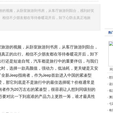
游的视频，从卧室旅游到书房，从客厅旅游到阳台，感到好笑
。相信不少朋友都在等待春暖花开后，卸下心防去真正地旅
热
家旅游的视频，从卧室旅游到书房，从客厅旅游到阳台，
趟真正的出行。相信不少朋友都在等待春暖花开后，卸下
出行还是短途自驾，汽车都是旅行中的重要伴侣，与我们
此时，选择一款高颜值，强动力，低油耗，更关键是又安
同
新Jeep指南者，作为Jeep首款进入中国的紧凑型
·
想
爱，那它到底是不是旅行中的最佳选择呢？价格通常是
·
这
指南者作为20万左右的紧凑型，很容易让人想到同级别的
·
低
有必要对比一下到底谁的产品力上更胜一筹，谁才最具性
·
澳
·
七
·
有