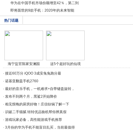
华为在中国手机市场份额增至42％，第二到
即将面世的9款手机：2020年的未来智能
热门话题
海宁盐官陈家安澜园
这5个超好玩的仙境
是/a>
免/a>
·
接近60万分 iQOO 3成安兔兔跑分最
·
诺基亚翻盖手机2760
·
最好的音乐手机，一机难求+自带键盘旋转，
·
发布不到两个月，黑鲨2开始降价
·
相见恨晚的厨房好物！庄信钛锅了解一下
·
识破二手猫腻 转转优品验机帮你辨真假
·
游戏玩家必备，高性能游戏手机推荐
·
3月份的华为手机不能盲目乱买，当前最值得