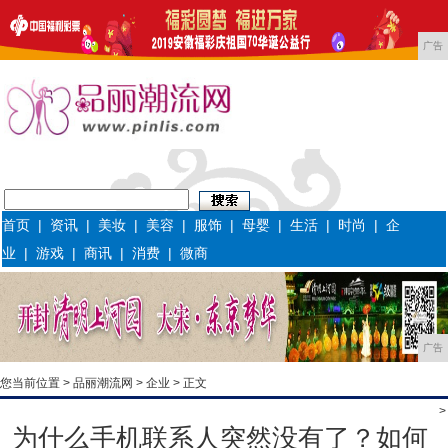
广告
首页
|
资讯
|
美妆
|
美容
|
服饰
|
母婴
|
生活
|
时尚
|
企
业
|
游戏
|
商讯
|
消费
|
微商
广告
您当前位置 >
品丽潮流网
>
企业
> 正文
>
为什么手机联系人突然没有了？如何