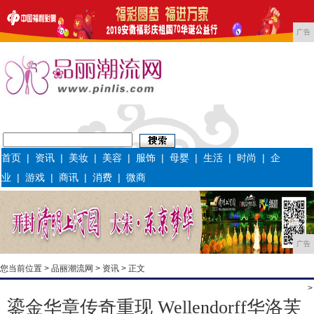
广告
首页
|
资讯
|
美妆
|
美容
|
服饰
|
母婴
|
生活
|
时尚
|
企
业
|
游戏
|
商讯
|
消费
|
微商
广告
您当前位置 >
品丽潮流网
>
资讯
> 正文
>
鎏金华章传奇重现 Wellendorff华洛芙