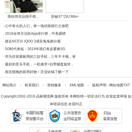
陈钰琪衣品很不错，
苏秘37°(SU:M/a>
套/a>
·
心中有火的人们，来一场丝路探行之旅吧
·
2019全球月活跃App排行榜，中美霸榜
·
接近60万分 iQOO 3成安兔兔跑分最
·
5G时代来临：2019年我们有必要换5G
·
华为目前最耐用的三款手机，三年不卡顿，有
·
最好的音乐手机，一机难求+自带键盘旋转，
·
相见恨晚的厨房好物！庄信钛锅了解一下
网站简介
-
联系我们
-
营销服务
-
XML地图
-
版权声明
-
网站地图
TXT
Copyright.2002-2019
品丽潮流网
版权所有 本网拒绝一切非法行为 欢迎监督举报 如
有错误信息 欢迎纠正