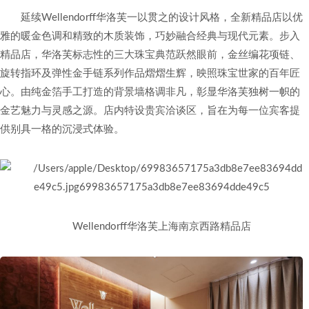
延续Wellendorff华洛芙一以贯之的设计风格，全新精品店以优
雅的暖金色调和精致的木质装饰，巧妙融合经典与现代元素。步入
精品店，华洛芙标志性的三大珠宝典范跃然眼前，金丝编花项链、
旋转指环及弹性金手链系列作品熠熠生辉，映照珠宝世家的百年匠
心。由纯金箔手工打造的背景墙格调非凡，彰显华洛芙独树一帜的
金艺魅力与灵感之源。店内特设贵宾洽谈区，旨在为每一位宾客提
供别具一格的沉浸式体验。
Wellendorff华洛芙上海南京西路精品店