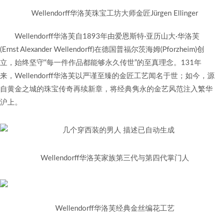
Wellendorff华洛芙珠宝工坊大师金匠Jürgen Ellinger
Wellendorff华洛芙自1893年由爱恩斯特·亚历山大·华洛芙
(Ernst Alexander Wellendorff)在德国普福尔茨海姆(Pforzheim)创
立，始终坚守“每一件作品都能够永久传世”的至真理念。131年
来，Wellendorff华洛芙以严谨至臻的金匠工艺闻名于世；如今，源
自黄金之城的珠宝传奇再续新章，将经典隽永的金艺风范注入繁华
沪上。
Wellendorff华洛芙家族第三代与第四代掌门人
Wellendorff华洛芙经典金丝编花工艺