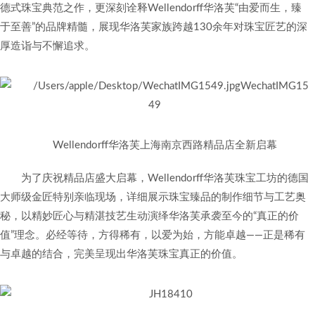
德式珠宝典范之作，更深刻诠释Wellendorff华洛芙“由爱而生，臻
于至善”的品牌精髓，展现华洛芙家族跨越130余年对珠宝匠艺的深
厚造诣与不懈追求。
Wellendorff华洛芙上海南京西路精品店全新启幕
为了庆祝精品店盛大启幕，Wellendorff华洛芙珠宝工坊的德国
大师级金匠特别亲临现场，详细展示珠宝臻品的制作细节与工艺奥
秘，以精妙匠心与精湛技艺生动演绎华洛芙承袭至今的“真正的价
值”理念。必经等待，方得稀有，以爱为始，方能卓越——正是稀有
与卓越的结合，完美呈现出华洛芙珠宝真正的价值。