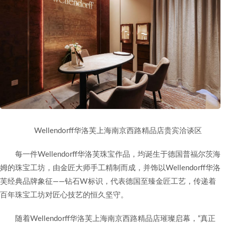
Wellendorff华洛芙上海南京西路精品店贵宾洽谈区
每一件Wellendorff华洛芙珠宝作品，均诞生于德国普福尔茨海
姆的珠宝工坊，由金匠大师手工精制而成，并饰以Wellendorff华洛
芙经典品牌象征——钻石W标识，代表德国至臻金匠工艺，传递着
百年珠宝工坊对匠心技艺的恒久坚守。
随着Wellendorff华洛芙上海南京西路精品店璀璨启幕，“真正