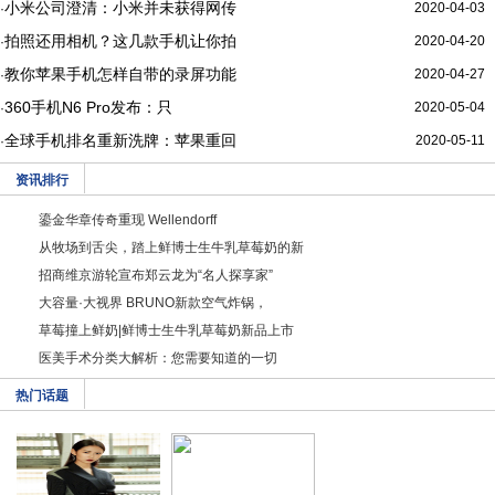
小米公司澄清：小米并未获得网传
2020-04-03
·
拍照还用相机？这几款手机让你拍
2020-04-20
·
教你苹果手机怎样自带的录屏功能
2020-04-27
·
360手机N6 Pro发布：只
2020-05-04
·
全球手机排名重新洗牌：苹果重回
2020-05-11
·
资讯排行
鎏金华章传奇重现 Wellendorff
从牧场到舌尖，踏上鲜博士生牛乳草莓奶的新
招商维京游轮宣布郑云龙为“名人探享家”
大容量·大视界 BRUNO新款空气炸锅，
草莓撞上鲜奶|鲜博士生牛乳草莓奶新品上市
医美手术分类大解析：您需要知道的一切
热门话题